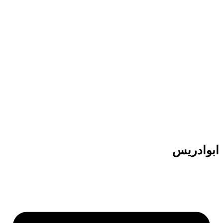
پرش
به
محتوا
ابوادریس