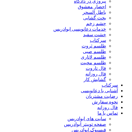
پیروزی در دادگاه
احضار معشوق
باطل السحر
بخت گشایی
چشم زخم
خدمات دعانویسی ابوادریس
خشت سفید
سرکتاب
طلسم ثروت
طلسم صبی
طلسم لاتاری
طلسم محبت
فال تاروت
فال روزانه
گشایش کار
سرکتاب
آشنایی با دعانویسی
رضایت مشتریان
نحوه سفارش
فال روزانه
تماس با ما
سایت های ابوادریس
صفحه توییتر ابوادریس
فیسبوک ابوادریس