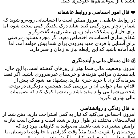
باشید تا از سوءتفاهم‌ها جلوگیری کنید.
❤️
فال امور احساسی و روابط عاشقانه
در روابط عاطفی، امروز ممکن است با احساساتی روبه‌رو شوید که
شما را دچار سردرگمی کنند. شاید درک یکدیگر کمی سخت شود، اما
برای حل این مشکلات باید زمان بیشتری به گفت‌وگو و
شفاف‌سازی احساسات اختصاص دهید. اگر مجرد هستید، فرصتی
برای آشنایی با فردی جدید به‌زودی برای شما پیش خواهد آمد، اما
باید آماده باشید که این رابطه نیاز به زمان و صبر دارد.
💰
فال مسائل مالی و آینده‌نگری
امروز، وضعیت مالی شما بهتر از روزهای گذشته است. با این حال،
باید همچنان مراقب هزینه‌ها و خریدهای غیرضروری باشید. اگر قصد
سرمایه‌گذاری یا خرید چیزی دارید، پیشنهاد می‌شود که پیش از
اقدام، تمام جوانب آن را بررسی کنید. همچنین، بازنگری در بودجه
شخصی شما می‌تواند مفید باشد و به شما کمک کند که تصمیمات
مالی بهتری بگیرید.
🧘
فال زندگی و روانشناسی
امروز، احساس می‌کنید که نیاز به کمی استراحت دارید. ذهن شما از
فعالیت‌های مختلف در طول روز پر شده است و ممکن است نیاز به
آرامش بیشتری داشته باشید. می‌توانید به کارهایی بپردازید که
روحیه‌تان را تقویت کنند؛ مثلاً وقت گذراندن با خانواده یا دوستان، یا
فعالیت‌هایی مانند خواندن کتاب یا گوش دادن به موسیقی