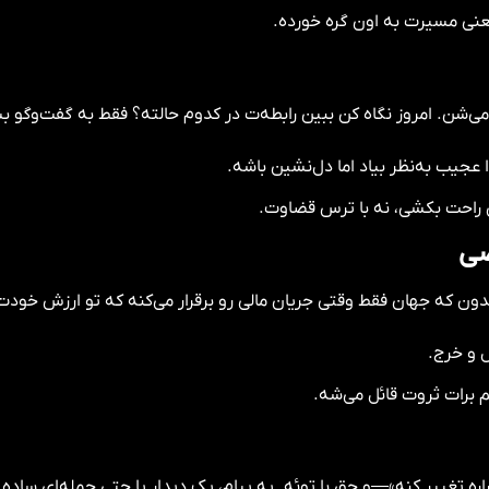
یعنی مسیرت به اون گره خورده.
می‌شن. امروز نگاه کن ببین رابطه‌ت در کدوم حالته؟ فقط به گفت‌وگو ب
ا عجیب به‌نظر بیاد اما دل‌نشین باشه.
 راحت بکشی، نه با ترس قضاوت.
صی
دون که جهان فقط وقتی جریان مالی رو برقرار می‌کنه که تو ارزش خودت 
 و خرج.
م برات ثروت قائل می‌شه.
ره تغییر کنه»—و حق با توئه. یه پیام، یک دیدار یا حتی جمله‌ای ساده 