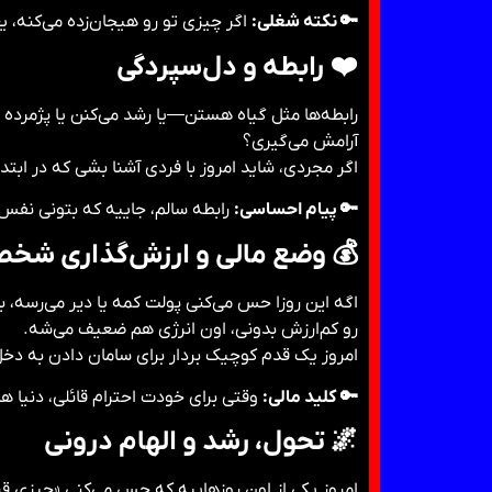
🔑 نکته شغلی:
اگر چیزی تو رو هیجان‌زده می‌کنه، 
❤️
رابطه و دل‌سپردگی
رابطه‌ها مثل گیاه هستن—یا رشد می‌کنن یا پژمرده 
آرامش می‌گیری؟
اگر مجردی، شاید امروز با فردی آشنا بشی که در ابتد
🔑 پیام احساسی:
رابطه سالم، جاییه که بتونی نفس
💰
وضع مالی و ارزش‌گذاری شخ
اگه این روزا حس می‌کنی پولت کمه یا دیر می‌رسه، ب
رو کم‌ارزش بدونی، اون انرژی هم ضعیف می‌شه.
امروز یک قدم کوچیک بردار برای سامان دادن به دخل
🔑 کلید مالی:
وقتی برای خودت احترام قائلی، دنیا ه
🌌
تحول، رشد و الهام درونی
امروز یکی از اون روزهاییه که حس می‌کنی «چیزی قرا