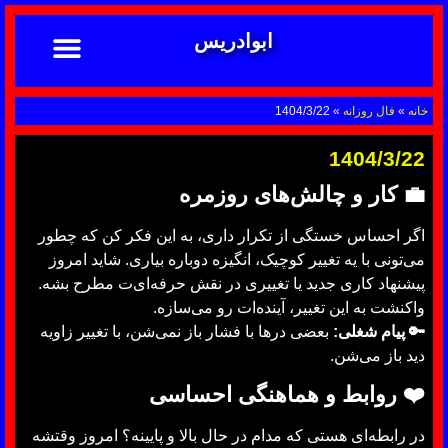
ابوادریس
تماس با ما
ابوادریس عراقی
نحوه سفارش
رضایت مشتریان
خدمات دعانویسی ابوادریس
آشنایی با دعانویسی
خانه
»
فال روزانه
»
1404/3/22
1404/3/22
💼
کار و چالش‌های روزمره
اگر احساس خستگی از تکرار داری، به این فکر کن که چطور
می‌تونی با یه تغییر کوچیک، انگیزه دوباره بیاری. شاید امروز
پیشنهاد کاری جدید یا تغییری در نقش حرفه‌ای‌ت مطرح بشه.
واکنشت به این تغییر، آینده‌ات رو می‌سازه.
🔑 پیام شغلی:
بعضی درها با فشار باز نمی‌شن، با تغییر زاویه
دید باز می‌شن.
❤️
روابط و هماهنگی احساسی
در رابطه‌ای هستی که مدام در حال بالا و پایینه؟ امروز وقتشه