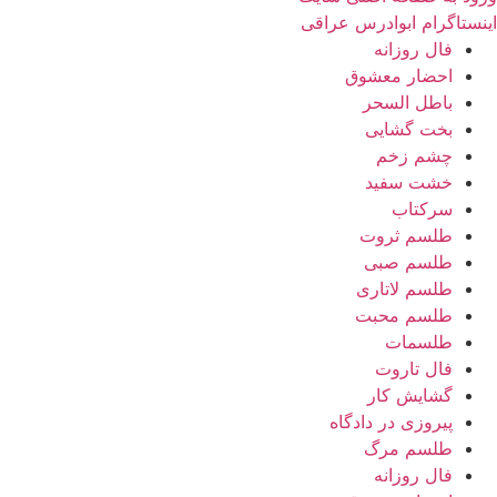
اینستاگرام ابوادرس عراقی
فال روزانه
احضار معشوق
باطل السحر
بخت گشایی
چشم زخم
خشت سفید
سرکتاب
طلسم ثروت
طلسم صبی
طلسم لاتاری
طلسم محبت
طلسمات
فال تاروت
گشایش کار
پیروزی در دادگاه
طلسم مرگ
فال روزانه