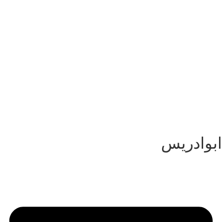
پرش
به
محتوا
ابوادریس