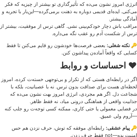
انرژی امروز نشون می‌ده که تأثیرگذاری تو بیشتر از چیزیه که فکر
می‌کنی. ایده‌ای قدیمی دوباره به ذهنت برمی‌گرده—این‌بار با تجربه و
آمادگی بیشتر.
مراقب باش دچار خودکم‌بینی نشی. گاهی ترس از موفقیت، بیشتر از
ترس از شکست آدم رو عقب نگه می‌داره.
🔑 نکته شغلی:
بعضی فرصت‌ها خودشون رو قایم می‌کنن تا فقط
کسایی که واقعاً آماده‌ن پیداشون کنن.
❤️
احساسات و روابط
اگر در رابطه‌ای هستی که از تکرار و بی‌توجهی خسته‌ت کرده، امروز
لحظه‌ای هست برای صداقت بدون ترس. نه با عصبانیت، بلکه با
شجاعت دل. اگر هم مجردی، انرژی امروز بهت نشون می‌ده که
جذابیت واقعی از هماهنگی درونی میاد، نه فقط ظاهر.
در فضایی معمولی یا حتی کاری، ممکنه کسی توجه‌ت رو جلب کنه
—آروم ولی عمیق.
🔑 پیام عشقی:
رابطه‌ای موفقه که توش، حرف نزدن هم حس
امنیت بده—not فقط حرف زدن.