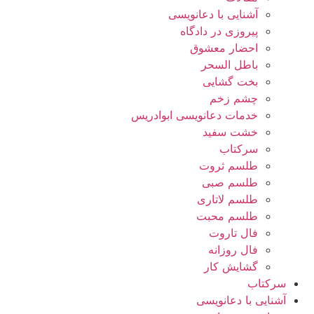
آشنایی با دعانویسی
پیروزی در دادگاه
احضار معشوق
باطل السحر
بخت گشایی
چشم زخم
خدمات دعانویسی ابوادریس
خشت سفید
سرکتاب
طلسم ثروت
طلسم صبی
طلسم لاتاری
طلسم محبت
فال تاروت
فال روزانه
گشایش کار
سرکتاب
آشنایی با دعانویسی