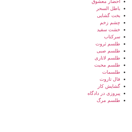
احضار معشوق
باطل السحر
بخت گشایی
چشم زخم
خشت سفید
سرکتاب
طلسم ثروت
طلسم صبی
طلسم لاتاری
طلسم محبت
طلسمات
فال تاروت
گشایش کار
پیروزی در دادگاه
طلسم مرگ