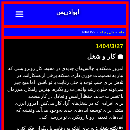
ابوادریس
تماس با ما
ابوادریس عراقی
نحوه سفارش
رضایت مشتریان
خدمات دعانویسی ابوادریس
آشنایی با دعانویسی
خانه
»
فال روزانه
»
1404/3/27
1404/3/27
💼
کار و شغل
امروز ممکنه با چالش‌های جدیدی در محیط کار روبرو بشی که
نیاز به تصمیمات فوری داره. ممکنه برخی از همکارانت در
تلاش برای جلب توجه یا حتی رقابت با تو باشن، اما هیچ چیز
نمی‌تونه جلوی رشد واقعی‌ت رو بگیره. بهترین راهکار، هم‌زمان
با تغییرات جدید، حفظ آرامش و تعادل در کار هست.
برای افرادی که در شغل‌های آزاد کار می‌کنن، امروز انرژی
مثبتی برای توسعه ایده‌های جدید به‌وجود می‌آید. وقتشه که
ایده‌های قدیمی رو با رویکردی نو بررسی کنی.
🔑 نکته شغلی:
به جای اینکه به رقابت با دیگران فکر کنی،