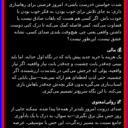
شدت خواستن «درست باشی». امروز فرصتی برای رهاسازی
داری: به جای تلاش برای خوب بودن، به فکر خوب بودن با
خودت باش. اگر کسی هم هست که باهات صادق نیست یا
قضاوت می‌کنه، کمی فاصله کمک می‌کنه تا درک کنی دوست
داشتن واقعی یعنی چی. هیچ‌وقت بلندی صدای کسی، نشانه
عشق نیست، این‌طور نیست؟
💰 مالی
یک هزینه یا خرید جدید پیش پاته که در نگاه اول جذابه، اما باید
ببینی چه‌قدر بابت چشمت و چه‌قدر بابت نیاز واقعیه. اگر نیاز
واقعیه، پولی که خرجش می‌کنی در بلندمدت ارزشمنده. اگر
چشمیه، حتی لذتِ لحظه‌ای هم ارائه نمی‌شه—مثل بابایی که
اسباب‌بازی می‌گیره بدون فکر بچه‌ش چه‌قدر باهاش بازی
می‌کنه. با این نگاه سریع‌تر تصمیم می‌گیری.
🌌 روانی/معنوی
صدای درونت امروز بلندتر از همه‌جا پبدا شده. ممکنه جایی از
روز حس مثل برق بگیری—یه سوال، یه درک یا یک یادآوری
جامع نسبت به مسیر زندگی‌ت. این حس با موسیقی، عرصه