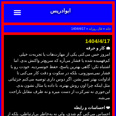
ابوادریس
تماس با ما
ابوادریس عراقی
نحوه سفارش
رضایت مشتریان
خدمات دعانویسی ابوادریس
آشنایی با دعانویسی
خانه
»
فال روزانه
»
1404/4/17
1404/4/17
💼 کار و حرفه
امروز حس می‌کنی یکی از مهارت‌هات یا تجربه‌ت خیلی
کم‌فهمیده شده یا فشار می‌آره که سریع‌تر واکنش بدی. اما
اشتباه نکن: گاهی بهترین پاسخ، حفظ خونسردیه. خودت رو با
فشار نمی‌سوزونی، بلکه در سکوت و دقت کار می‌کنی تا
اداواتت بهتر تمیز بشن. اگر دوس داری توصیه می‌کنم جزئیاتی
مثل اینکه چرا اون روش بهتره، با داده یا مثال نشون بدی.
این‌جوری نه تمرکزت از دست میره و نه طرف مقابل ناراحت
می‌شه.
❤️ احساسات و رابطه
احساس می‌کنی گم شدی، ولی نه به‌خاطر بی‌ارتباطی، بلکه از