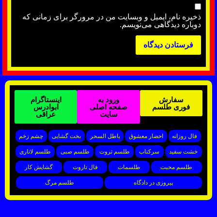
ذخیره نام، ایمیل و وبسایت من در مرورگر برای زمانی که
دوباره دیدگاهی می‌نویسم.
سفارش
ورود به
اینستاگرام
فوری طلسم
صفحه اصلی
ابوادرس
سایت
عراقی
فال روزانه
احضار معشوق
باطل السحر
بخت گشایی
چشم زخم
خشت سفید
سرکتاب
طلسم ثروت
طلسم صبی
طلسم لاتاری
طلسم محبت
طلسمات
فال تاروت
گشایش کار
پیروزی در دادگاه
طلسم مرگ