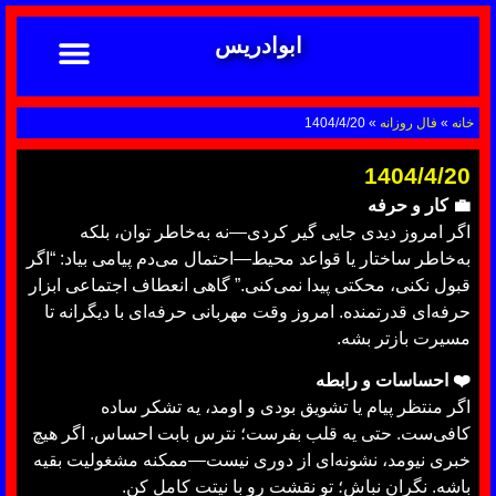
ابوادریس
تماس با ما
ابوادریس عراقی
نحوه سفارش
رضایت مشتریان
خدمات دعانویسی ابوادریس
آشنایی با دعانویسی
خانه
»
فال روزانه
»
1404/4/20
1404/4/20
💼 کار و حرفه
اگر امروز دیدی جایی گیر کردی—نه به‌خاطر توان، بلکه
به‌خاطر ساختار یا قواعد محیط—احتمال می‌دم پیامی بیاد: “اگر
قبول نکنی، محکتی پیدا نمی‌کنی.” گاهی انعطاف اجتماعی ابزار
حرفه‌ای قدرتمنده. امروز وقت مهربانی حرفه‌ای با دیگرانه تا
مسیرت بازتر بشه.
❤️ احساسات و رابطه
اگر منتظر پیام یا تشویق بودی و اومد، یه تشکر ساده
کافی‌ست. حتی یه قلب بفرست؛ نترس بابت احساس. اگر هیچ
خبری نیومد، نشونه‌ای از دوری نیست—ممکنه مشغولیت بقیه
باشه. نگران نباش؛ تو نقشت رو با نیتت کامل کن.