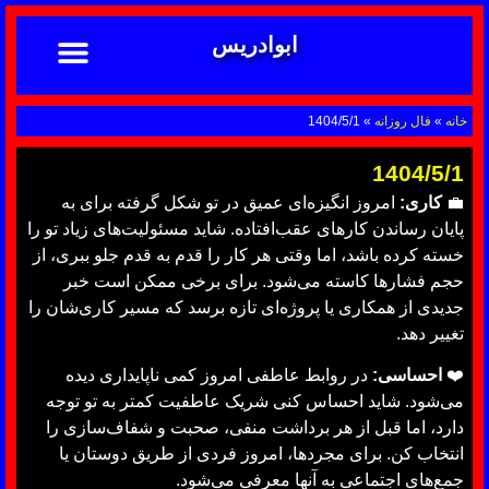
ابوادریس
تماس با ما
ابوادریس عراقی
نحوه سفارش
رضایت مشتریان
خدمات دعانویسی ابوادریس
آشنایی با دعانویسی
خانه
»
فال روزانه
»
1404/5/1
1404/5/1
💼
کاری:
امروز انگیزه‌ای عمیق در تو شکل گرفته برای به
پایان رساندن کارهای عقب‌افتاده. شاید مسئولیت‌های زیاد تو را
خسته کرده باشد، اما وقتی هر کار را قدم به قدم جلو ببری، از
حجم فشارها کاسته می‌شود. برای برخی ممکن است خبر
جدیدی از همکاری یا پروژه‌ای تازه برسد که مسیر کاری‌شان را
تغییر دهد.
❤️
احساسی:
در روابط عاطفی امروز کمی ناپایداری دیده
می‌شود. شاید احساس کنی شریک عاطفیت کمتر به تو توجه
دارد، اما قبل از هر برداشت منفی، صحبت و شفاف‌سازی را
انتخاب کن. برای مجردها، امروز فردی از طریق دوستان یا
جمع‌های اجتماعی به آنها معرفی می‌شود.