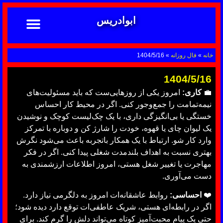
ابوادریس
تماس با ما
ابوادریس عراقی
نحوه سفارش
رضایت مشتریان
خدمات دعانویسی ابوادریس
آشنایی با دعانویسی
خانه
»
فال روزانه
»
1404/5/16
1404/5/16
💼
کاری:
امروز یکی از روزهایی‌ست که باید مسئولیت‌های
نیمه‌تمامت را جمع‌وجور کنی. اگر در محیط کار احساس
خستگی یا بی‌انگیزگی داری، با یک چک‌لیست کوچک و نوشیدن
یک لیوان چای یا قهوه، خودت را شارژ کن و دوباره با تمرکز
وارد کار شو. ارتباط با یک همکار باتجربه باعث می‌شود نگرش
بهتری نسبت به اهداف بلندمدت شغلی پیدا کنی. اگر در فکر
مهاجرت یا تغییر شغل هستی، امروز اطلاعات ارزشمندی به
دست می‌آوری.
❤️
احساسی:
روابط عاشقانه‌ات امروز به دلگرمی نیاز دارد.
اگر در رابطه‌ای هستی، شریک عاطفی‌ات توقع دارد دیده شود؛
حتی یک پیام محبت‌آمیز کوتاه می‌تواند دلش را گرم کند. برای