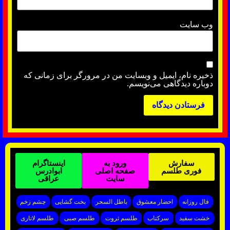
وب‌ سایت
ذخیره نام، ایمیل و وبسایت من در مرورگر برای زمانی که
دوباره دیدگاهی می‌نویسم.
سفارش
ورود به
اینستاگرام
فوری طلسم
صفحه اصلی
ابوادرس
سایت
عراقی
فال روزانه
احضار معشوق
باطل السحر
بخت گشایی
چشم زخم
خشت سفید
سرکتاب
طلسم ثروت
طلسم صبی
طلسم لاتاری