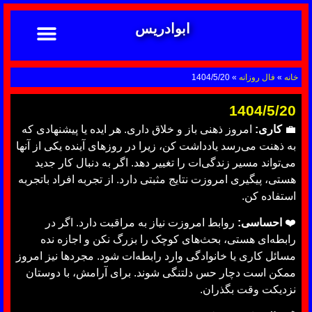
ابوادریس
تماس با ما
ابوادریس عراقی
نحوه سفارش
رضایت مشتریان
خدمات دعانویسی ابوادریس
آشنایی با دعانویسی
خانه
»
فال روزانه
»
1404/5/20
1404/5/20
💼
کاری:
امروز ذهنی باز و خلاق داری. هر ایده یا پیشنهادی که
به ذهنت می‌رسد یادداشت کن، زیرا در روزهای آینده یکی از آنها
می‌تواند مسیر زندگی‌ات را تغییر دهد. اگر به دنبال کار جدید
هستی، پیگیری امروزت نتایج مثبتی دارد. از تجربه افراد باتجربه
استفاده کن.
❤️
احساسی:
روابط امروزت نیاز به مراقبت دارد. اگر در
رابطه‌ای هستی، بحث‌های کوچک را بزرگ نکن و اجازه نده
مسائل کاری یا خانوادگی وارد رابطه‌ات شود. مجردها نیز امروز
ممکن است دچار حس دلتنگی شوند. برای آرامش، با دوستان
نزدیکت وقت بگذران.