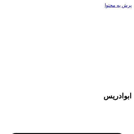
پرش به محتوا
ابوادریس