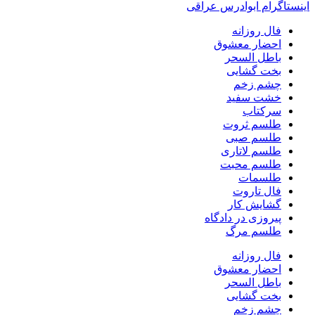
اینستاگرام ابوادرس عراقی
فال روزانه
احضار معشوق
باطل السحر
بخت گشایی
چشم زخم
خشت سفید
سرکتاب
طلسم ثروت
طلسم صبی
طلسم لاتاری
طلسم محبت
طلسمات
فال تاروت
گشایش کار
پیروزی در دادگاه
طلسم مرگ
فال روزانه
احضار معشوق
باطل السحر
بخت گشایی
چشم زخم