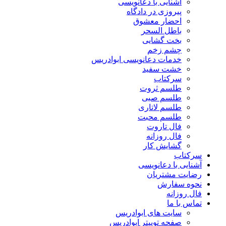
آشنایی با دعانویسی
پیروزی در دادگاه
احضار معشوق
باطل السحر
بخت گشایی
چشم زخم
خدمات دعانویسی ابوادریس
خشت سفید
سرکتاب
طلسم ثروت
طلسم صبی
طلسم لاتاری
طلسم محبت
فال تاروت
فال روزانه
گشایش کار
سرکتاب
آشنایی با دعانویسی
رضایت مشتریان
نحوه سفارش
فال روزانه
تماس با ما
سایت های ابوادریس
صفحه توییتر ابوادریس