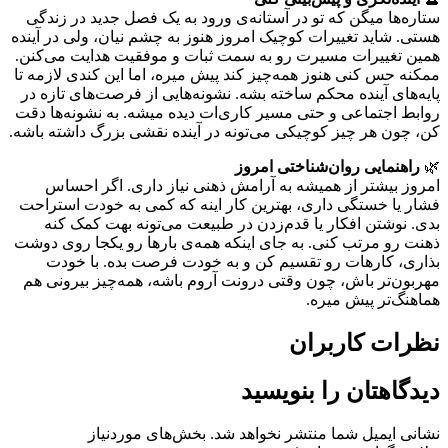
ستاره‌ها میگن که تو در آستانه‌ی ورود به یک فصل جدید در زندگی
هستی. شاید تغییرات کوچیک امروز هنوز به چشم نیان، ولی در آینده
همین تغییرات مسیرت رو به سمت ثبات و موفقیت هدایت می‌کنن.
ممکنه حس کنی هنوز همه‌چیز کند پیش میره، اما این کندی لازمه تا
پایه‌های آینده محکم ساخته بشه. نشونه‌هایی از فرصت‌های تازه در
روابط اجتماعی و حتی مسیر کاری‌ات دیده میشه. به نشونه‌ها دقت
کن، چون هر چیز کوچیکی می‌تونه در آینده نقشی بزرگ داشته باشه.
🌿
راهنمایی روان‌شناختی امروز
امروز بیشتر از همیشه به آرامش ذهنی نیاز داری. اگر احساس
فشار یا خستگی داری، بهترین کار اینه که کمی به خودت استراحت
بدی. نوشتن افکار یا قدم‌زدن در طبیعت می‌تونه بهت کمک کنه
ذهنت رو مرتب کنی. به جای اینکه همه‌ی بارها رو یکجا روی دوشت
بذاری، کارهات رو تقسیم کن و به خودت فرصت بده. با خودت
مهربون‌تر باش، چون وقتی درونت آروم باشه، همه‌چیز بیرونی هم
هماهنگ‌تر پیش میره.
نظرات کاربران
دیدگاهتان را بنویسید
نشانی ایمیل شما منتشر نخواهد شد.
بخش‌های موردنیاز