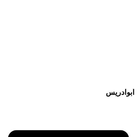
پرش
به
محتوا
ابوادریس