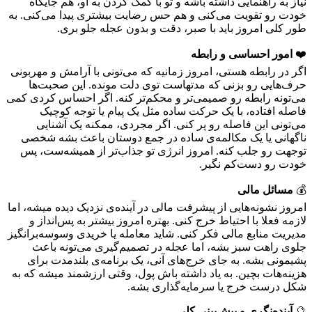
نیاز به راهنمایی داشته باشه و تو با کمک کردن به او، هم جایگاه
خودت رو تقویت می‌کنی و هم حس رضایت بیشتری پیدا می‌کنی. به
طور کلی امروز باید با صبر، دقت و بدون عجله جلو بری.
❤️
امور احساسی و رابطه
اگر در رابطه هستی، امروز زمانیه که می‌تونی با آرامش و مهربونی
حرف‌هایی رو بزنی که مدتهاست توی دلت مونده. این صحبت‌ها
می‌تونه رابطه رو صمیمی‌تر و محکم‌تر کنه. اگر احساس کردی کمی
فاصله افتاده، با یک حرکت ساده مثل یک پیام یا توجه کوچیک
می‌تونی این فاصله رو پر کنی. اگر مجردی، ممکنه یک آشنایی
ناگهانی یا یک مکالمه‌ی ساده در جمع دوستان باعث بشه شخصی
توجهت رو جلب کنه. امروز انرژی تو جذاب‌تر از همیشه‌ست، پس
خودت رو دست‌کم نگیر.
💰
مسائل مالی
امروز نشونه‌هایی از پیشرفت مالی در آینده‌ی نزدیک دیده میشه، اما
لازمه فعلا با احتیاط خرج کنی. بهتره امروز بیشتر به پس‌انداز و
مدیریت منابع مالی فکر کنی. شاید معامله یا خریدی وسوسه‌برانگیز
جلوی راهت سبز بشه، اما عجله در تصمیم‌گیری می‌تونه باعث
پشیمونی بشه. به جای خرج‌های آنی، یک برنامه‌ی بلندمدت برای
هزینه‌هات بچین. به یاد داشته باش پول، وقتی ارزشمند میشه که به
شکل درست خرج یا سرمایه‌گذاری بشه.
🔮
آینده‌نگری و پیش‌بینی کلی