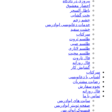
پیروزی در دادگاه
احضار معشوق
باطل السحر
بخت گشایی
چشم زخم
خدمات دعانویسی ابوادریس
خشت سفید
سرکتاب
طلسم ثروت
طلسم صبی
طلسم لاتاری
طلسم محبت
فال تاروت
فال روزانه
گشایش کار
سرکتاب
آشنایی با دعانویسی
رضایت مشتریان
نحوه سفارش
فال روزانه
تماس با ما
سایت های ابوادریس
صفحه توییتر ابوادریس
فیسبوک ابوادریس