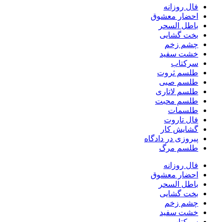
فال روزانه
احضار معشوق
باطل السحر
بخت گشایی
چشم زخم
خشت سفید
سرکتاب
طلسم ثروت
طلسم صبی
طلسم لاتاری
طلسم محبت
طلسمات
فال تاروت
گشایش کار
پیروزی در دادگاه
طلسم مرگ
فال روزانه
احضار معشوق
باطل السحر
بخت گشایی
چشم زخم
خشت سفید
سرکتاب