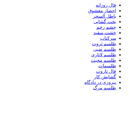
فال روزانه
احضار معشوق
باطل السحر
بخت گشایی
چشم زخم
خشت سفید
سرکتاب
طلسم ثروت
طلسم صبی
طلسم لاتاری
طلسم محبت
طلسمات
فال تاروت
گشایش کار
پیروزی در دادگاه
طلسم مرگ