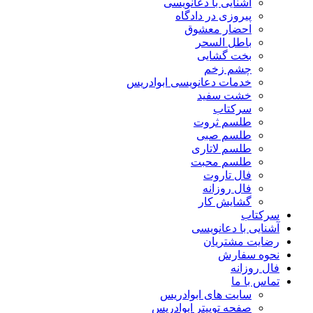
آشنایی با دعانویسی
پیروزی در دادگاه
احضار معشوق
باطل السحر
بخت گشایی
چشم زخم
خدمات دعانویسی ابوادریس
خشت سفید
سرکتاب
طلسم ثروت
طلسم صبی
طلسم لاتاری
طلسم محبت
فال تاروت
فال روزانه
گشایش کار
سرکتاب
آشنایی با دعانویسی
رضایت مشتریان
نحوه سفارش
فال روزانه
تماس با ما
سایت های ابوادریس
صفحه توییتر ابوادریس