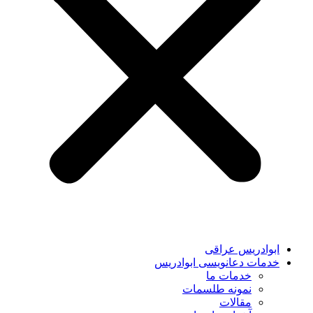
ابوادریس عراقی
خدمات دعانویسی ابوادریس
خدمات ما
نمونه طلسمات
مقالات