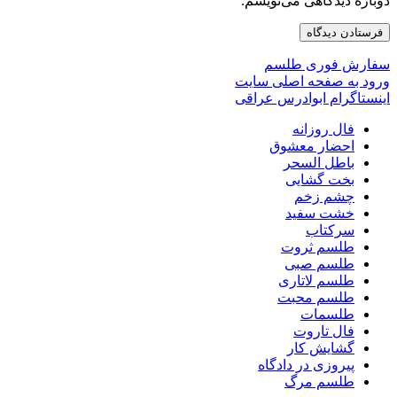
دوباره دیدگاهی می‌نویسم.
سفارش فوری طلسم
ورود به صفحه اصلی سایت
اینستاگرام ابوادرس عراقی
فال روزانه
احضار معشوق
باطل السحر
بخت گشایی
چشم زخم
خشت سفید
سرکتاب
طلسم ثروت
طلسم صبی
طلسم لاتاری
طلسم محبت
طلسمات
فال تاروت
گشایش کار
پیروزی در دادگاه
طلسم مرگ