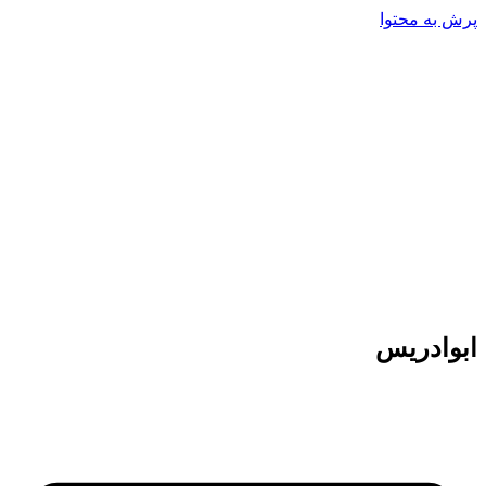
پرش به محتوا
ابوادریس