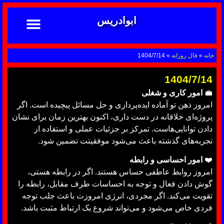
ابوادریس
تماس با ما
ابوادریس عراقی
نحوه سفارش
رضایت مشتریان
خدمات دعانویسی ابوادریس
آشنایی با دعانویسی
خانه
»
فال روزانه
»
1404/7/14
1404/7/14
💼
امور کاری و شغلی
امروز ذهن تو آماده ایده‌پردازی و حل مسائل پیچیده است. اگر
پروژه‌ای خلاقانه در دست داری، اکنون بهترین زمان برای نشان
دادن توانایی‌هاست. تمرکز بر جزئیات عملی و استفاده از
تجربه‌های گذشته باعث می‌شود موفقیتت تضمین شود.
❤️
امور احساسی و رابطه
امروز روابط عاطفی حساس هستند. اگر در رابطه هستی،
گوش دادن فعال و توجه به احساسات طرف مقابل، رابطه را
تقویت می‌کند. اگر مجردی، انرژی امروزت باعث جلب توجه
فردی خاص می‌شود و می‌تواند شروع یک ارتباط مثبت باشد.