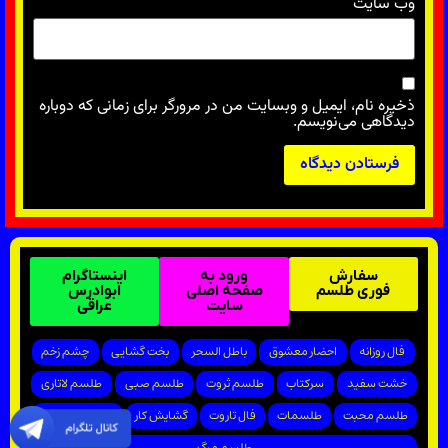
وب‌ سایت
ذخیره نام، ایمیل و وبسایت من در مرورگر برای زمانی که دوباره
دیدگاهی می‌نویسم.
سفارش
ورود به
اینستاگرام
فوری طلسم
صفحه اصلی
ابوادرس
سایت
عراقی
فال روزانه
احضار معشوق
باطل السحر
بخت گشایی
چشم زخم
خشت سفید
سرکتاب
طلسم ثروت
طلسم صبی
طلسم لاتاری
طلسم محبت
طلسمات
فال تاروت
گشایش کار
پیروزی در دادگاه
طلسم مرگ