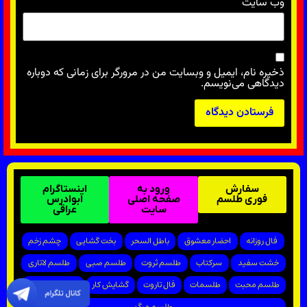
وب‌ سایت
ذخیره نام، ایمیل و وبسایت من در مرورگر برای زمانی که دوباره
دیدگاهی می‌نویسم.
سفارش
ورود به
اینستاگرام
فوری طلسم
صفحه اصلی
ابوادرس
سایت
عراقی
فال روزانه
احضار معشوق
باطل السحر
بخت گشایی
چشم زخم
خشت سفید
سرکتاب
طلسم ثروت
طلسم صبی
طلسم لاتاری
طلسم محبت
طلسمات
فال تاروت
گشایش کار
پیروزی در دادگاه
طلسم مرگ