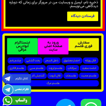
ذخیره نام، ایمیل و وبسایت من در مرورگر برای زمانی که دوباره
دیدگاهی می‌نویسم.
سفارش
ورود به
اینستاگرام
فوری طلسم
صفحه اصلی
ابوادرس
سایت
عراقی
فال روزانه
احضار معشوق
باطل السحر
بخت گشایی
چشم زخم
خشت سفید
سرکتاب
طلسم ثروت
طلسم صبی
طلسم لاتاری
طلسم محبت
طلسمات
فال تاروت
گشایش کار
پیروزی در دادگاه
طلسم مرگ