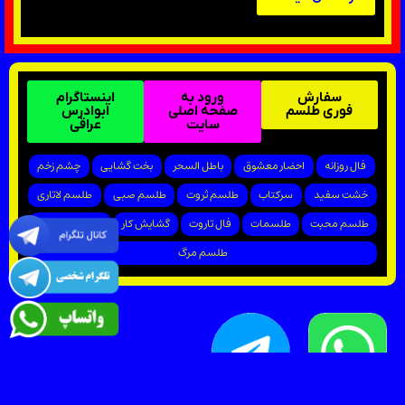
سفارش
ورود به
اینستاگرام
فوری طلسم
صفحه اصلی
ابوادرس
سایت
عراقی
فال روزانه
احضار معشوق
باطل السحر
بخت گشایی
چشم زخم
خشت سفید
سرکتاب
طلسم ثروت
طلسم صبی
طلسم لاتاری
طلسم محبت
طلسمات
فال تاروت
گشایش کار
پیروزی در دادگاه
طلسم مرگ