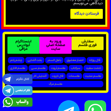
دیدگاهی می‌نویسم.
سفارش
ورود به
اینستاگرام
فوری طلسم
صفحه اصلی
ابوادرس
سایت
عراقی
فال روزانه
احضار معشوق
باطل السحر
بخت گشایی
چشم زخم
خشت سفید
سرکتاب
طلسم ثروت
طلسم صبی
طلسم لاتاری
طلسم محبت
طلسمات
فال تاروت
گشایش کار
پیروزی در دادگاه
طلسم مرگ