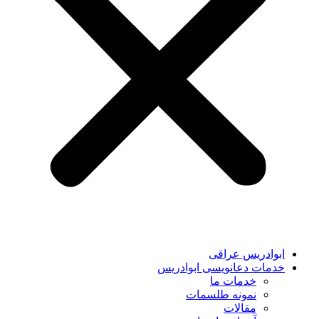
ابوادریس عراقی
خدمات دعانویسی ابوادریس
خدمات ما
نمونه طلسمات
مقالات