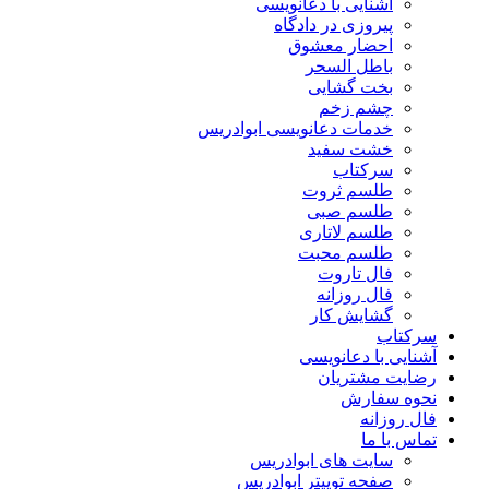
آشنایی با دعانویسی
پیروزی در دادگاه
احضار معشوق
باطل السحر
بخت گشایی
چشم زخم
خدمات دعانویسی ابوادریس
خشت سفید
سرکتاب
طلسم ثروت
طلسم صبی
طلسم لاتاری
طلسم محبت
فال تاروت
فال روزانه
گشایش کار
سرکتاب
آشنایی با دعانویسی
رضایت مشتریان
نحوه سفارش
فال روزانه
تماس با ما
سایت های ابوادریس
صفحه توییتر ابوادریس