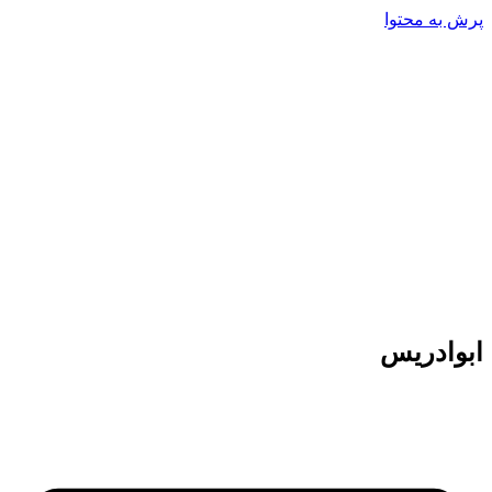
پرش به محتوا
ابوادریس