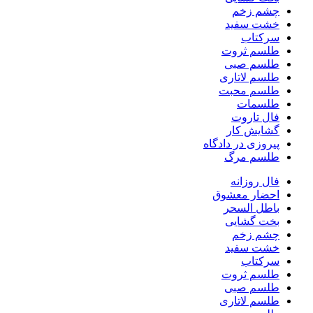
چشم زخم
خشت سفید
سرکتاب
طلسم ثروت
طلسم صبی
طلسم لاتاری
طلسم محبت
طلسمات
فال تاروت
گشایش کار
پیروزی در دادگاه
طلسم مرگ
فال روزانه
احضار معشوق
باطل السحر
بخت گشایی
چشم زخم
خشت سفید
سرکتاب
طلسم ثروت
طلسم صبی
طلسم لاتاری