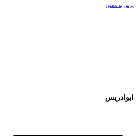
پرش به محتوا
ابوادریس