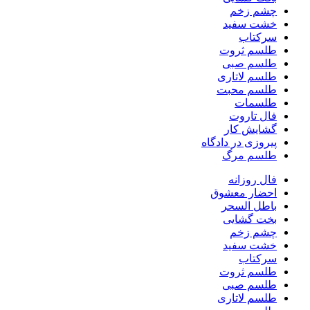
چشم زخم
خشت سفید
سرکتاب
طلسم ثروت
طلسم صبی
طلسم لاتاری
طلسم محبت
طلسمات
فال تاروت
گشایش کار
پیروزی در دادگاه
طلسم مرگ
فال روزانه
احضار معشوق
باطل السحر
بخت گشایی
چشم زخم
خشت سفید
سرکتاب
طلسم ثروت
طلسم صبی
طلسم لاتاری