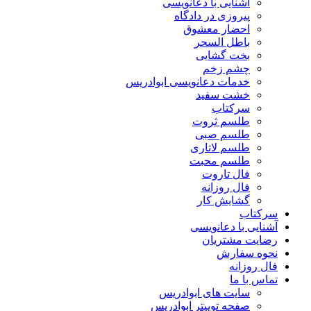
آشنایی با دعانویسی
پیروزی در دادگاه
احضار معشوق
باطل السحر
بخت گشایی
چشم زخم
خدمات دعانویسی ابوادریس
خشت سفید
سرکتاب
طلسم ثروت
طلسم صبی
طلسم لاتاری
طلسم محبت
فال تاروت
فال روزانه
گشایش کار
سرکتاب
آشنایی با دعانویسی
رضایت مشتریان
نحوه سفارش
فال روزانه
تماس با ما
سایت های ابوادریس
صفحه توییتر ابوادریس