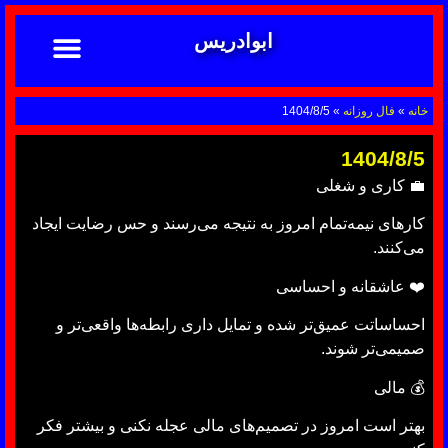
ابوادریس
تماس با ما
ابوادریس عراقی
نحوه سفارش
رضایت مشتریان
خدمات دعانویسی ابوادریس
آشنایی با دعانویسی
خانه
»
فال روزانه
»
1404/8/5
1404/8/5
💼 کاری و شغلی
کارهای نیمه‌تمام امروز به نتیجه می‌رسند و حس رضایت ایجاد
می‌کنند.
❤️ عاشقانه و احساسی
احساساتت عمیق‌تر شده و تمایل داری رابطه‌ها واقعی‌تر و
صمیمی‌تر شوند.
💰 مالی
بهتر است امروز در تصمیم‌های مالی عجله نکنی و بیشتر فکر