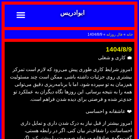
ابوادریس
تماس با ما
ابوادریس عراقی
نحوه سفارش
رضایت مشتریان
خدمات دعانویسی ابوادریس
آشنایی با دعانویسی
خانه
»
فال روزانه
»
1404/8/9
1404/8/9
💼 کاری و شغلی
امروز شرایط کاری طوری پیش می‌رود که لازم است تمرکز
بیشتری روی جزئیات داشته باشی. ممکن است چند مسئولیت
هم‌زمان به تو سپرده شود، اما با برنامه‌ریزی دقیق می‌توانی
همه را به نتیجه برسانی. این روزها نگاه دیگران به عملکرد تو
جدی‌تر شده و فرصتی برای دیده شدن فراهم است.
❤️ عاشقانه و احساسی
امروز بیشتر از قبل نیاز به درک شدن داری و تمایل داری
احساساتت را شفاف‌تر بیان کنی. اگر در رابطه هستی،
گفت‌وگوی صادقانه می‌تواند صمیمیت را بیشتر کند. اگر