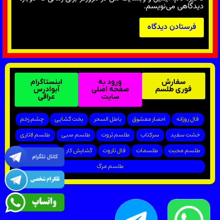
دیدگاهی می‌نویسم.
سفارش
ورود به
اینستاگرام
فوری طلسم
صفحه اصلی
ابوادرس
سایت
عراقی
فال روزانه
احضار معشوق
باطل السحر
بخت گشایی
چشم زخم
خشت سفید
سرکتاب
طلسم ثروت
طلسم صبی
طلسم لاتاری
طلسم محبت
طلسمات
فال تاروت
گشایش کار
پیروزی در دادگاه
طلسم مرگ