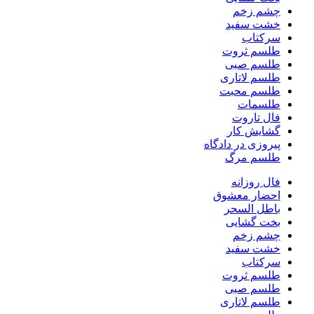
چشم زخم
خشت سفید
سرکتاب
طلسم ثروت
طلسم صبی
طلسم لاتاری
طلسم محبت
طلسمات
فال تاروت
گشایش کار
پیروزی در دادگاه
طلسم مرگ
فال روزانه
احضار معشوق
باطل السحر
بخت گشایی
چشم زخم
خشت سفید
سرکتاب
طلسم ثروت
طلسم صبی
طلسم لاتاری