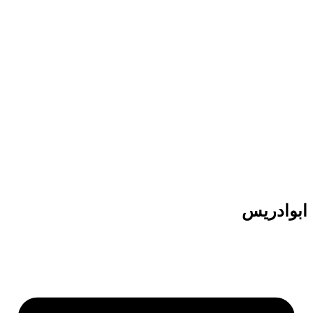
پرش
به
محتوا
ابوادریس