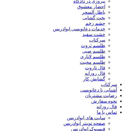
پیروزی در دادگاه
احضار معشوق
باطل السحر
بخت گشایی
چشم زخم
خدمات دعانویسی ابوادریس
خشت سفید
سرکتاب
طلسم ثروت
طلسم صبی
طلسم لاتاری
طلسم محبت
فال تاروت
فال روزانه
گشایش کار
سرکتاب
آشنایی با دعانویسی
رضایت مشتریان
نحوه سفارش
فال روزانه
تماس با ما
سایت های ابوادریس
صفحه توییتر ابوادریس
فیسبوک ابوادریس