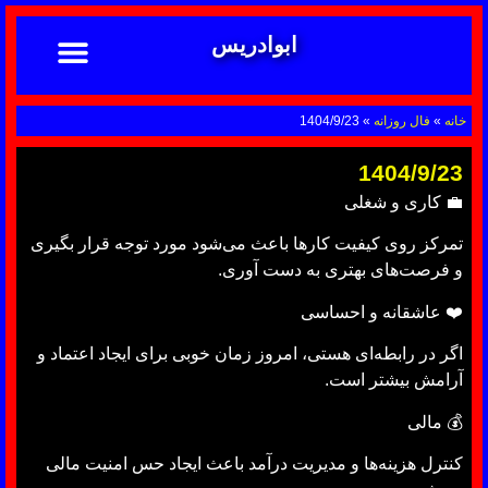
ابوادریس
تماس با ما
ابوادریس عراقی
نحوه سفارش
رضایت مشتریان
خدمات دعانویسی ابوادریس
آشنایی با دعانویسی
خانه
»
فال روزانه
»
1404/9/23
1404/9/23
💼 کاری و شغلی
تمرکز روی کیفیت کارها باعث می‌شود مورد توجه قرار بگیری
و فرصت‌های بهتری به دست آوری.
❤️ عاشقانه و احساسی
اگر در رابطه‌ای هستی، امروز زمان خوبی برای ایجاد اعتماد و
آرامش بیشتر است.
💰 مالی
کنترل هزینه‌ها و مدیریت درآمد باعث ایجاد حس امنیت مالی