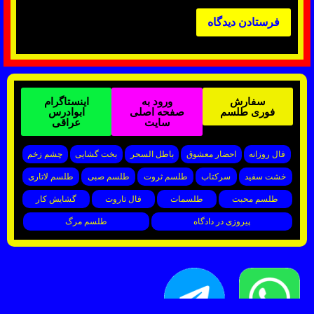
سفارش
ورود به
اینستاگرام
فوری طلسم
صفحه اصلی
ابوادرس
سایت
عراقی
فال روزانه
احضار معشوق
باطل السحر
بخت گشایی
چشم زخم
خشت سفید
سرکتاب
طلسم ثروت
طلسم صبی
طلسم لاتاری
طلسم محبت
طلسمات
فال تاروت
گشایش کار
پیروزی در دادگاه
طلسم مرگ