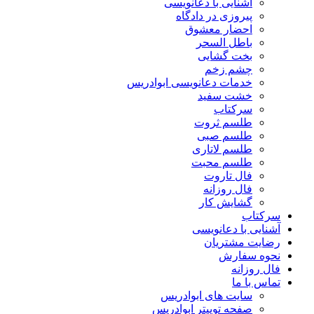
آشنایی با دعانویسی
پیروزی در دادگاه
احضار معشوق
باطل السحر
بخت گشایی
چشم زخم
خدمات دعانویسی ابوادریس
خشت سفید
سرکتاب
طلسم ثروت
طلسم صبی
طلسم لاتاری
طلسم محبت
فال تاروت
فال روزانه
گشایش کار
سرکتاب
آشنایی با دعانویسی
رضایت مشتریان
نحوه سفارش
فال روزانه
تماس با ما
سایت های ابوادریس
صفحه توییتر ابوادریس