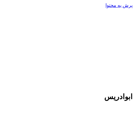
پرش به محتوا
ابوادریس