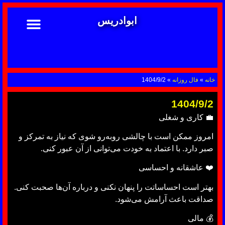
ابوادریس
تماس با ما
ابوادریس عراقی
نحوه سفارش
رضایت مشتریان
خدمات دعانویسی ابوادریس
آشنایی با دعانویسی
خانه
»
فال روزانه
»
1404/9/2
1404/9/2
💼 کاری و شغلی
امروز ممکن است با چالشی روبه‌رو شوی که نیاز به تمرکز و
صبر دارد. با اعتماد به خودت می‌توانی از آن عبور کنی.
❤️ عاشقانه و احساسی
بهتر است احساساتت را پنهان نکنی و درباره آن‌ها صحبت کنی.
صداقت باعث آرامش می‌شود.
💰 مالی