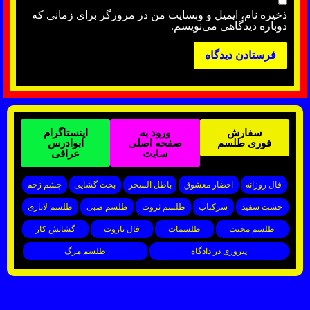
ذخیره نام، ایمیل و وبسایت من در مرورگر برای زمانی که
دوباره دیدگاهی می‌نویسم.
سفارش
ورود به
اینستاگرام
فوری طلسم
صفحه اصلی
ابوادرس
سایت
عراقی
فال روزانه
احضار معشوق
باطل السحر
بخت گشایی
چشم زخم
خشت سفید
سرکتاب
طلسم ثروت
طلسم صبی
طلسم لاتاری
طلسم محبت
طلسمات
فال تاروت
گشایش کار
پیروزی در دادگاه
طلسم مرگ