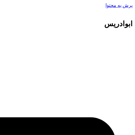
پرش به محتوا
ابوادریس