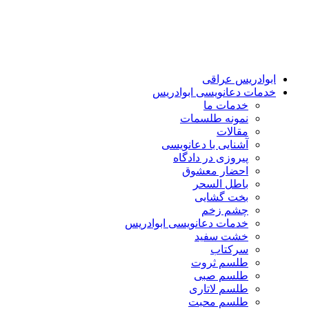
ابوادریس عراقی
خدمات دعانویسی ابوادریس
خدمات ما
نمونه طلسمات
مقالات
آشنایی با دعانویسی
پیروزی در دادگاه
احضار معشوق
باطل السحر
بخت گشایی
چشم زخم
خدمات دعانویسی ابوادریس
خشت سفید
سرکتاب
طلسم ثروت
طلسم صبی
طلسم لاتاری
طلسم محبت