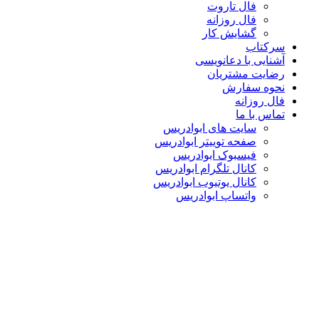
فال تاروت
فال روزانه
گشایش کار
سرکتاب
آشنایی با دعانویسی
رضایت مشتریان
نحوه سفارش
فال روزانه
تماس با ما
سایت های ابوادریس
صفحه توییتر ابوادریس
فیسبوک ابوادریس
کانال تلگرام ابوادریس
کانال یوتیوب ابوادریس
واتساپ ابوادریس