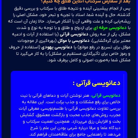
د از سفارش سرکتاب آنلاین طلاق چه کنیم؟
از انجام پیشبینی آینده و نتیجه طلاق با سرکتاب و بررسی دقیق
ته، حال و آینده شما، استاد با تجربه و تبحر خود، مشکل اصلی را
ه‌یابی کرده و علت واقعی آن را آشکار می‌سازد. حالا زمان آن است که
عانویسی حرفه ای
برای ازدواج و طلاق و با توجه به نوع و شدت
کل، یکی از سه روش
دعانویسی قرآنی
(با استفاده از آیات و ادعیه
بر برای گره‌گشایی)،
دعانویسی با موکل
(بهره‌گیری از موجودات
ل برای تسریع در رفع موانع) یا
دعانویسی یهودی
(استفاده از حروف
موز خاص برای تأثیرگذاری مستقیم بر مشکل) را به کار می‌گیرد تا
کل شما به‌صورت اصولی و کامل برطرف شود.
دعانویسی قرآنی :
دعانویسی قرآنی،
هنر نوشتن آیات و دعاهای قرآنی با نیت
خالص برای رفع مشکلات و جذب برکت است. این مقاله به
بررسی تفاوت دعانویسی قرآنی با طلسم‌نویسی، معرفی آیات
مجرب، روش‌های جذب محبت و بازگشت معشوق، گشایش
بخت و افزایش رزق می‌پردازد. همچنین اهمیت سرکتاب و
دیدگاه علما و عرفا درباره شرعی بودن این علم را شرح
می‌دهد تا راهنمایی جامع برای علاقه‌مندان فراهم کند.