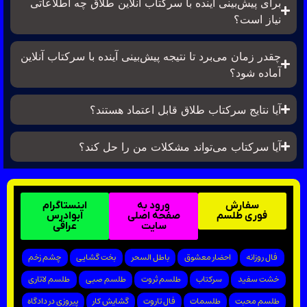
برای پیش‌بینی آینده با سرکتاب آنلاین طلاق چه اطلاعاتی
نیاز است؟
چقدر زمان می‌برد تا نتیجه پیش‌بینی آینده با سرکتاب آنلاین
آماده شود؟
آیا نتایج سرکتاب طلاق قابل اعتماد هستند؟
آیا سرکتاب می‌تواند مشکلات من را حل کند؟
سفارش
ورود به
اینستاگرام
فوری طلسم
صفحه اصلی
ابوادرس
سایت
عراقی
فال روزانه
احضار معشوق
باطل السحر
بخت گشایی
چشم زخم
خشت سفید
سرکتاب
طلسم ثروت
طلسم صبی
طلسم لاتاری
طلسم محبت
طلسمات
فال تاروت
گشایش کار
پیروزی در دادگاه