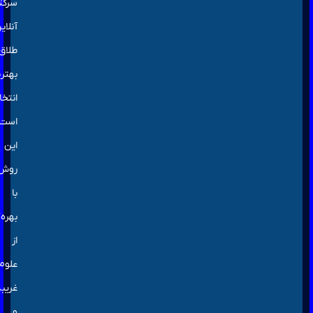
سرکتاب
آنلاین
طلاق
بهترین
انتخاب
است.
این
روش
با
بهره‌گیری
از
علوم
غریبه
و