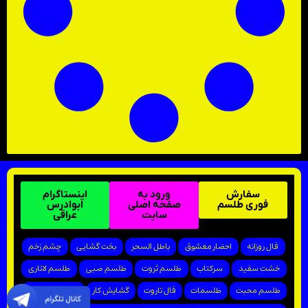
سفارش
ورود به
اینستاگرام
فوری طلسم
صفحه اصلی
ابوادرس
سایت
عراقی
فال روزانه
احضار معشوق
باطل السحر
بخت گشایی
چشم زخم
خشت سفید
سرکتاب
طلسم ثروت
طلسم صبی
طلسم لاتاری
طلسم محبت
طلسمات
فال تاروت
گشایش کار
پیروزی در دادگاه